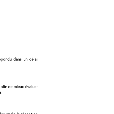
répondu dans un délai
afin de mieux évaluer
s.
es après la réception