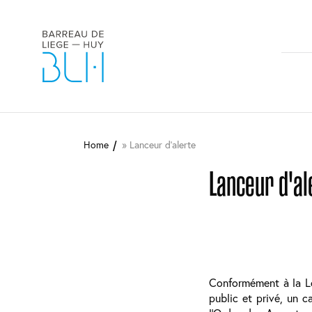
M
n
Aller
au
Home
Lanceur d'alerte
contenu
principal
Lanceur d'al
Conformément à la Lo
public et privé, un 