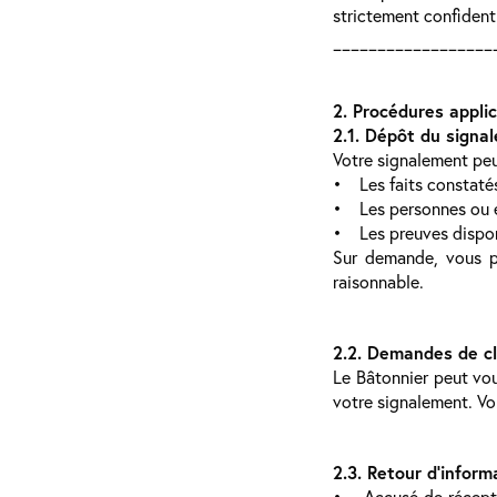
strictement confidenti
__________________
2. Procédures appli
2.1. Dépôt du signa
Votre signalement peut
• Les faits constatés
• Les personnes ou en
• Les preuves dispon
Sur demande, vous po
raisonnable.
2.2. Demandes de cla
Le Bâtonnier peut vo
votre signalement. Vo
2.3. Retour d’inform
• Accusé de réceptio