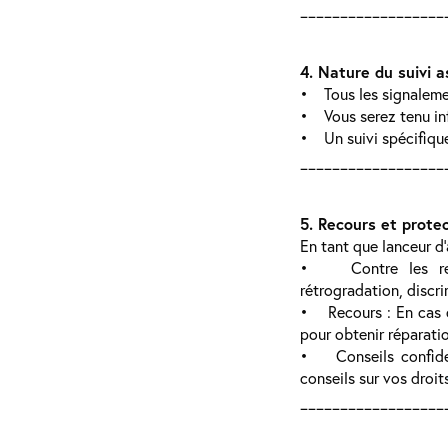
__________________
4. Nature du suivi 
• Tous les signalemen
• Vous serez tenu inf
• Un suivi spécifique
__________________
5. Recours et protec
En tant que lanceur d’
• Contre les repré
rétrogradation, discri
• Recours : En cas d
pour obtenir réparati
• Conseils confiden
conseils sur vos droi
__________________