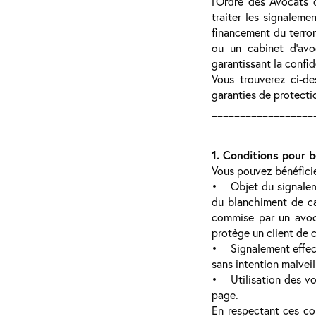
l’Ordre des Avocats 
traiter les signalem
financement du terror
ou un cabinet d’avo
garantissant la confid
Vous trouverez ci-de
garanties de protecti
__________________
1. Conditions pour b
Vous pouvez bénéficier
• Objet du signaleme
du blanchiment de cap
commise par un avoca
protège un client de 
• Signalement effectu
sans intention malveil
• Utilisation des voi
page.
En respectant ces con