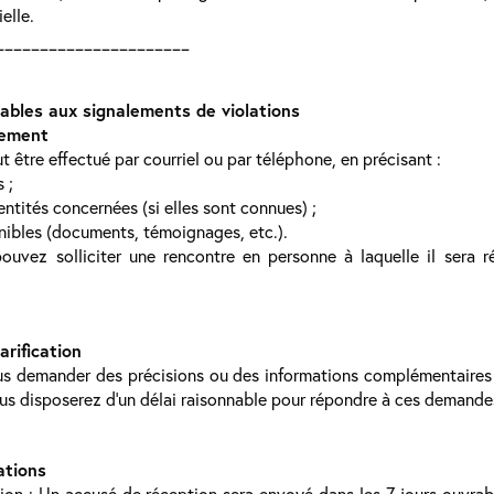
elle.
______________________
cables aux signalements de violations
lement
 être effectué par courriel ou par téléphone, en précisant :
 ;
tités concernées (si elles sont connues) ;
ibles (documents, témoignages, etc.).
uvez solliciter une rencontre en personne à laquelle il sera 
rification
us demander des précisions ou des informations complémentaires 
us disposerez d’un délai raisonnable pour répondre à ces demande
ations
n : Un accusé de réception sera envoyé dans les 7 jours ouvrabl