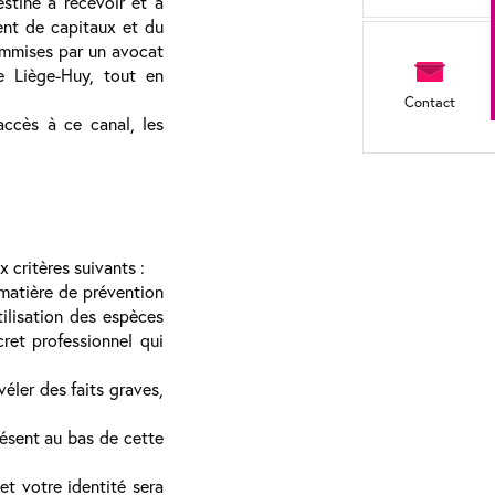
stiné à recevoir et à
ent de capitaux et du
commises par un avocat
e Liège-Huy, tout en
Contact
accès à ce canal, les
 critères suivants :
matière de prévention
tilisation des espèces
ret professionnel qui
éler des faits graves,
résent au bas de cette
et votre identité sera