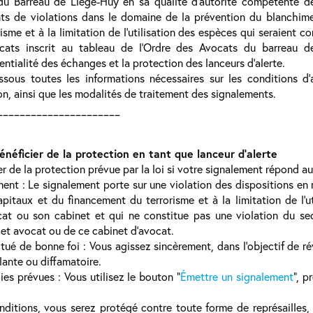
du Barreau de Liège-Huy en sa qualité d’autorité compétente de
ents de violations dans le domaine de la prévention du blanchim
isme et à la limitation de l'utilisation des espèces qui seraient 
cats inscrit au tableau de l’Ordre des Avocats du barreau d
entialité des échanges et la protection des lanceurs d’alerte.
ssous toutes les informations nécessaires sur les conditions d’
on, ainsi que les modalités de traitement des signalements.
______________________
énéficier de la protection en tant que lanceur d’alerte
 de la protection prévue par la loi si votre signalement répond aux
nt : Le signalement porte sur une violation des dispositions en 
itaux et du financement du terrorisme et à la limitation de l'u
t ou son cabinet et qui ne constitue pas une violation du sec
cet avocat ou de ce cabinet d’avocat.
é de bonne foi : Vous agissez sincèrement, dans l’objectif de rév
lante ou diffamatoire.
es prévues : Vous utilisez le bouton "
Émettre un signalement
", p
ditions, vous serez protégé contre toute forme de représailles, 