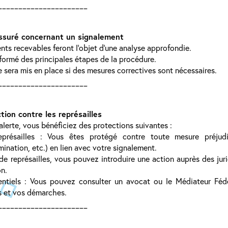
______________________
assuré concernant un signalement
ts recevables feront l’objet d’une analyse approfondie.
ormé des principales étapes de la procédure.
 sera mis en place si des mesures correctives sont nécessaires.
______________________
tion contre les représailles
alerte, vous bénéficiez des protections suivantes :
sailles : Vous êtes protégé contre toute mesure préjudici
mination, etc.) en lien avec votre signalement.
e représailles, vous pouvez introduire une action auprès des jur
on.
tiels : Vous pouvez consulter un avocat ou le Médiateur Fédé
ts et vos démarches.
______________________