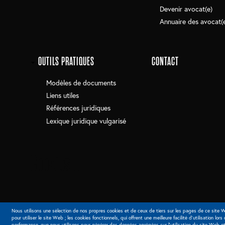
Devenir avocat(e)
Annuaire des avocat(
OUTILS PRATIQUES
CONTACT
Modèles de documents
Liens utiles
Références juridiques
Lexique juridique vulgarisé
Cookies UI
Nous utilisons une sélection de nos propres cookies et de ceux de tiers sur les pages de ce site W
pour utiliser le site Web ; les cookies fonctionnels, qui offrent une meilleure facilité d'utilisation lors
performance, que nous utilisons pour générer des données agrégées sur l'utilisation du site Web et