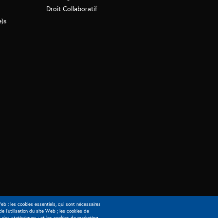
Droit Collaboratif
e)s
eb : les cookies essentiels, qui sont nécessaires
 de l'utilisation du site Web ; les cookies de
 des statistiques ; et les cookies de marketing,