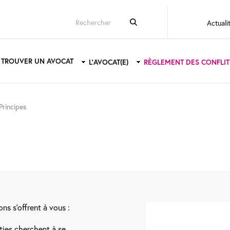
Top
Actuali
menu
ain
TROUVER UN AVOCAT
L'AVOCAT(E)
RÈGLEMENT DES CONFLIT
avigation
Principes
ons s’offrent à vous :
rties cherchent à se