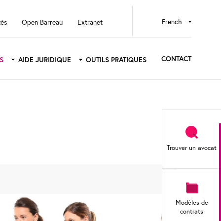
Select
tés
Open Barreau
Extranet
your
language
CONTACT
S
AIDE JURIDIQUE
OUTILS PRATIQUES
Sidebar
menu
Trouver un avocat
Modèles de
contrats