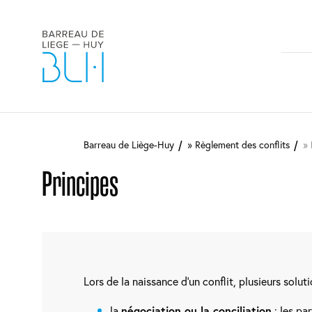
M
n
Aller
au
Barreau de Liège-Huy
Règlement des conflits
contenu
principal
Principes
Lors de la naissance d’un conflit, plusieurs soluti
la
négociation ou la conciliation
: les pa