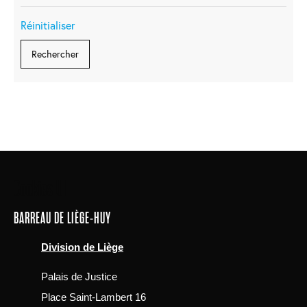
Réinitialiser
Main
Cookies UI
navigation
BARREAU DE LIÈGE-HUY
Division de Liège
Palais de Justice
Place Saint-Lambert 16