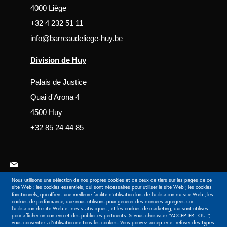
4000 Liège
+32 4 232 51 11
info@barreaudeliege-huy.be
Division de Huy
Palais de Justice
Quai d'Arona 4
4500 Huy
+32 85 24 44 85
Nous utilisons une sélection de nos propres cookies et de ceux de tiers sur les pages de ce
site Web : les cookies essentiels, qui sont nécessaires pour utiliser le site Web ; les cookies
fonctionnels, qui offrent une meilleure facilité d'utilisation lors de l'utilisation du site Web ; les
cookies de performance, que nous utilisons pour générer des données agrégées sur
Extranet
l'utilisation du site Web et des statistiques ; et les cookies de marketing, qui sont utilisés
pour afficher un contenu et des publicités pertinents. Si vous choisissez "ACCEPTER TOUT",
vous consentez à l'utilisation de tous les cookies. Vous pouvez accepter et refuser des types