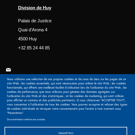
Division de Huy
Palais de Justice
Quai d'Arona 4
4500 Huy
+32 85 24 44 85
Nous utilisons une sélection de nos propres cookies et de ceux de tiers sur les pages de ce
site Web : les cookies essentiels, qui sont nécessaires pour utiliser le site Web ; les cookies
fonctionnels, qui offrent une meilleure facilité d'utilisation lors de l'utilisation du site Web ; les
cookies de performance, que nous utilisons pour générer des données agrégées sur
Extranet
l'utilisation du site Web et des statistiques ; et les cookies de marketing, qui sont utilisés
pour afficher un contenu et des publicités pertinents. Si vous choisissez "ACCEPTER TOUT",
vous consentez à l'utilisation de tous les cookies. Vous pouvez accepter et refuser des types
de cookies individuels et révoquer votre consentement pour l'avenir à tout moment sous
"Paramètres".
© 2026 Barreau de Liège-Huy - Tous droits réservés
Documentation relative aux cookies
Legals
Cookies
Préférences des cookies
Politique générale de protection des données
PARAMÈTRES