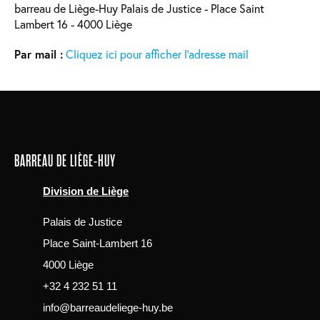
barreau de Liège-Huy Palais de Justice - Place Saint
Lambert 16 - 4000 Liège
Par mail :
Cliquez ici pour afficher l'adresse mail
Main
Cookies UI
navigation
BARREAU DE LIÈGE-HUY
Division de Liège
Palais de Justice
Place Saint-Lambert 16
4000 Liège
+32 4 232 51 11
info@barreaudeliege-huy.be