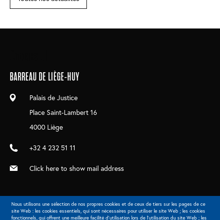
Main
Cookies UI
navigation
BARREAU DE LIÈGE-HUY
Palais de Justice
Place Saint-Lambert 16
4000 Liège
+32 4 232 51 11
Click here to show mail address
Nous utilisons une sélection de nos propres cookies et de ceux de tiers sur les pages de ce
site Web : les cookies essentiels, qui sont nécessaires pour utiliser le site Web ; les cookies
fonctionnels, qui offrent une meilleure facilité d'utilisation lors de l'utilisation du site Web ; les