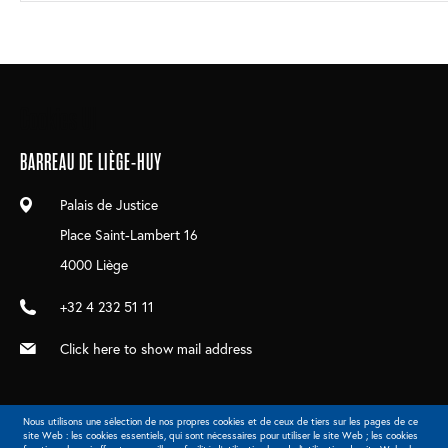
Main
Cookies UI
navigation
BARREAU DE LIÈGE-HUY
Palais de Justice
Place Saint-Lambert 16
4000 Liège
+32 4 232 51 11
Click here to show mail address
Nous utilisons une sélection de nos propres cookies et de ceux de tiers sur les pages de ce
site Web : les cookies essentiels, qui sont nécessaires pour utiliser le site Web ; les cookies