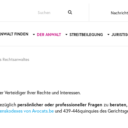
Top
Nachrich
menu
ANWALT FINDEN
DER ANWALT
STREITBEILEGUNG
JURISTI
tion
es Rechtsanwaltes
der Verteidiger Ihrer Rechte und Interessen.
bezüglich
persönlicher oder professioneller Fragen
zu
beraten,
altenskodexes von Avocats.be
und 439-446quinquies des Gerichtsg