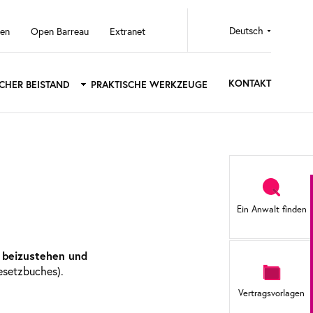
Select
ten
Open Barreau
Extranet
your
language
KONTAKT
SCHER BEISTAND
PRAKTISCHE WERKZEUGE
Sidebar
menu
Ein Anwalt finden
 beizustehen und
esetzbuches).
Vertragsvorlagen