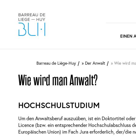
Main
EINEN 
naviga
Direkt
zum
Barreau de Liège-Huy
Der Anwalt
Wie wird ma
Inhalt
Wie wird man Anwalt?
HOCHSCHULSTUDIUM
Um den Anwaltsberuf auszuüben, ist ein Doktortitel oder
Licence (bzw. ein entsprechender Hochschulabschluss d
Europäischen Union) im Fach Jura erforderlich, der/die n