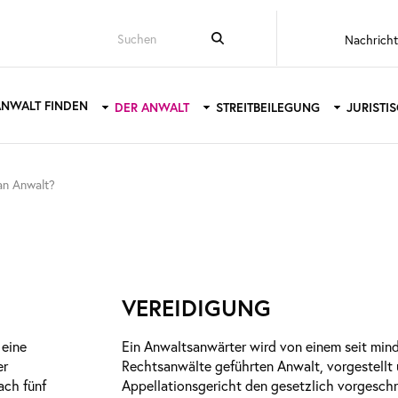
Top
Nachrich
menu
ANWALT FINDEN
DER ANWALT
STREITBEILEGUNG
JURISTI
tion
n Anwalt?
VEREIDIGUNG
 eine
Ein Anwaltsanwärter wird von einem seit mind
er
Rechtsanwälte geführten Anwalt, vorgestellt 
ach fünf
Appellationsgericht den gesetzlich vorgeschr