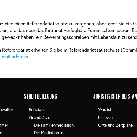
leien einen Referendariatsplatz zu vergeben, ohne dass sie ein G
eien, die das über das Extranet verfügbare Forum selten nutzen. E
sse geweckt haben, ein Bewerbungsschreiben mit Lebenslauf zu sen
 Referendariat erhalten Sie beim Referendariatsausschuss (Commis
 mail address
STREITBEILEGUNG
JURISTISCHER BEISTA
nwaltes
Prinzipien
Was ist
Grundsätze
Für wen
mmer
Die Familienmediation
Orte und Zeitpläne
e
Die Mediation in