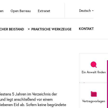
Select
ten
Open Barreau
Extranet
your
language
KONTAKT
SCHER BEISTAND
PRAKTISCHE WERKZEUGE
Sidebar
menu
Ein Anwalt finden
estens 5 Jahren im Verzeichnis der
und legt anschließend vor einem
Vertragsvorlagen
iebenen Eid ab. Sofern keine begründete