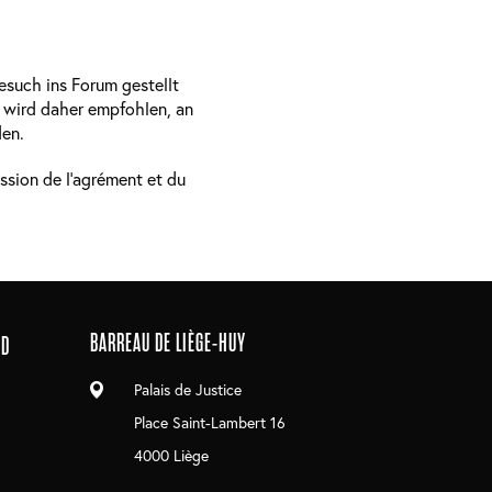
esuch ins Forum gestellt
s wird daher empfohlen, an
den.
sion de l'agrément et du
BARREAU DE LIÈGE-HUY
ND
Palais de Justice
Place Saint-Lambert 16
4000 Liège