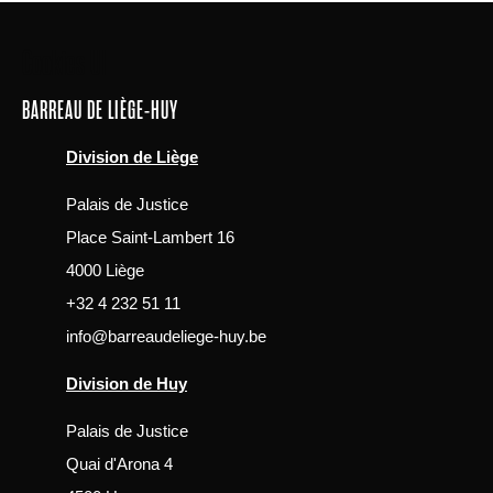
Main
Cookies UI
navigation
BARREAU DE LIÈGE-HUY
Division de Liège
Palais de Justice
Place Saint-Lambert 16
4000 Liège
+32 4 232 51 11
info@barreaudeliege-huy.be
Division de Huy
Palais de Justice
Quai d'Arona 4