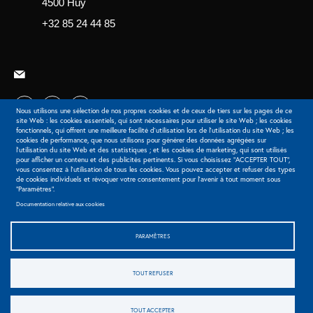
4500 Huy
+32 85 24 44 85
Nous utilisons une sélection de nos propres cookies et de ceux de tiers sur les pages de ce
site Web : les cookies essentiels, qui sont nécessaires pour utiliser le site Web ; les cookies
fonctionnels, qui offrent une meilleure facilité d'utilisation lors de l'utilisation du site Web ; les
Extranet
cookies de performance, que nous utilisons pour générer des données agrégées sur
l'utilisation du site Web et des statistiques ; et les cookies de marketing, qui sont utilisés
pour afficher un contenu et des publicités pertinents. Si vous choisissez "ACCEPTER TOUT",
vous consentez à l'utilisation de tous les cookies. Vous pouvez accepter et refuser des types
de cookies individuels et révoquer votre consentement pour l'avenir à tout moment sous
"Paramètres".
© 2026 Barreau de Liège-Huy - Tous droits réservés
Documentation relative aux cookies
Legals
Cookies
Préférences des cookies
Politique générale de protection des données
PARAMÈTRES
Politique de protection des données - BAJ
TOUT REFUSER
Sidebar
TOUT ACCEPTER