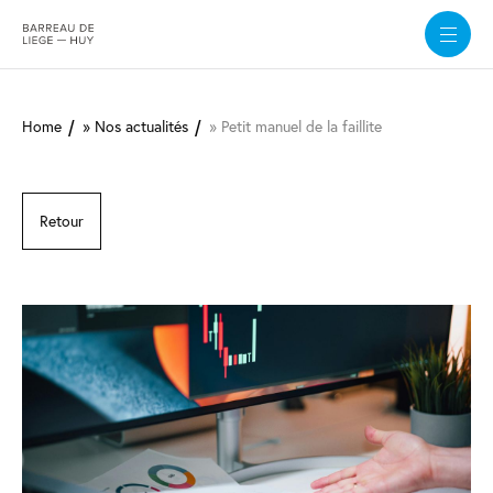
Aller
au
Home
Nos actualités
Petit manuel de la faillite
contenu
principal
Retour