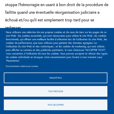
stoppe l’hémorragie en usant à bon droit de la procédure de
faillite quand une éventuelle réorganisation judiciaire a
échoué et/ou qu’il est simplement trop tard pour se
redresser.
Nous utilisons une sélection de nos propres cookies et de ceux de tiers sur les pages de ce
site Web : les cookies essentiels, qui sont nécessaires pour utiliser le site Web ; les cookies
fonctionnels, qui offrent une meilleure facilité d'utilisation lors de l'utilisation du site Web ; les
cookies de performance, que nous utilisons pour générer des données agrégées sur
l'utilisation du site Web et des statistiques ; et les cookies de marketing, qui sont utilisés
On ne peut que répéter qu’il est vivement conseillé de se
pour afficher un contenu et des publicités pertinents. Si vous choisissez "ACCEPTER TOUT",
vous consentez à l'utilisation de tous les cookies. Vous pouvez accepter et refuser des types
faire assister et conseiller au stade des premiers symptômes
de cookies individuels et révoquer votre consentement pour l'avenir à tout moment sous
"Paramètres".
de défaillance plutôt que d’attendre avec fatalisme l’agonie
Documentation relative aux cookies
de son activité commerciale.
PARAMÈTRES
Ce « petit manuel » de la faillite avait pour objectif de
TOUT REFUSER
répondre, sans exhaustivité aucune, aux questions que les
Sidebar
TOUT ACCEPTER
faillis et créanciers se posent fréquemment quand la voie du
menu
redressement est devenue illusoire. Si un redressement de