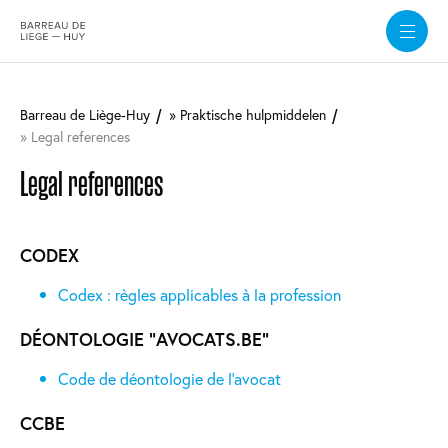
Overslaan
en
Barreau de Liège-Huy
Praktische hulpmiddelen
naar
Legal references
de
inhoud
Legal references
gaan
CODEX
Codex : règles applicables à la profession
DÉONTOLOGIE "AVOCATS.BE"
Code de déontologie de l'avocat
CCBE