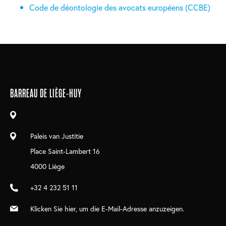
Code de déontologie des avocats européens (CCBE)
Main
Cookies UI
navigation
BARREAU DE LIÈGE-HUY
Paleis van Justitie
Place Saint-Lambert 16
4000 Liège
+32 4 232 51 11
Klicken Sie hier, um die E-Mail-Adresse anzuzeigen.