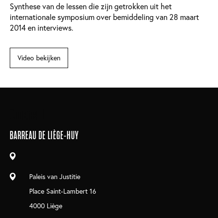
Synthese van de lessen die zijn getrokken uit het
internationale symposium over bemiddeling van 28 maart
2014 en interviews.
Video bekijken
Main
Cookies UI
navigation
BARREAU DE LIÈGE-HUY
Paleis van Justitie
Place Saint-Lambert 16
4000 Liège