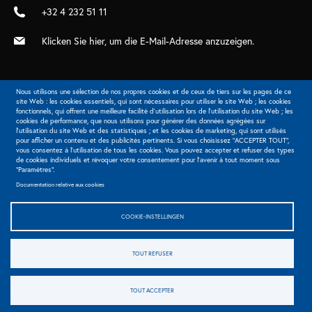
+32 4 232 51 11
Klicken Sie hier, um die E-Mail-Adresse anzuzeigen.
Nous utilisons une sélection de nos propres cookies et de ceux de tiers sur les pages de ce
site Web : les cookies essentiels, qui sont nécessaires pour utiliser le site Web ; les cookies
fonctionnels, qui offrent une meilleure facilité d'utilisation lors de l'utilisation du site Web ; les
cookies de performance, que nous utilisons pour générer des données agrégées sur
Extranet
l'utilisation du site Web et des statistiques ; et les cookies de marketing, qui sont utilisés
pour afficher un contenu et des publicités pertinents. Si vous choisissez "ACCEPTER TOUT",
vous consentez à l'utilisation de tous les cookies. Vous pouvez accepter et refuser des types
de cookies individuels et révoquer votre consentement pour l'avenir à tout moment sous
"Paramètres".
© 2026 Barreau de Liège - Alle rechten voorbehouden
Documentation relative aux cookies
Legals
Koekjes
Préférences des cookies
Politique générale de protection des données
COOKIE-INSTELLINGEN
Politique de protection des données - BAJ
TOUT REFUSER
Sidebar
TOUT ACCEPTER
menu