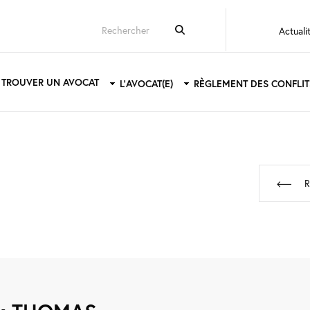
Top
Actuali
menu
ain
TROUVER UN AVOCAT
L'AVOCAT(E)
RÈGLEMENT DES CONFLIT
avigation
R