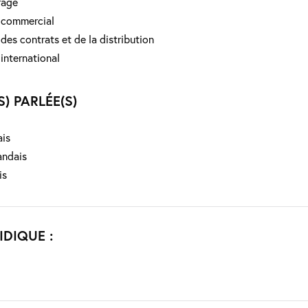
rage
 commercial
 des contrats et de la distribution
 international
) PARLÉE(S)
ais
andais
is
IDIQUE :