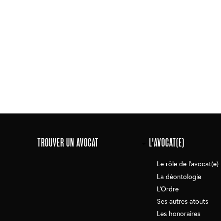
Main
TROUVER UN AVOCAT
L'AVOCAT(E)
navigation
Le rôle de l'avocat(e)
La déontologie
L'Ordre
Ses autres atouts
Les honoraires