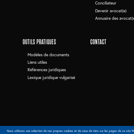
Conciliateur
Devenir avocat(e)
Annuaire des avocat(
OUTILS PRATIQUES
CONTACT
Modèles de documents
Liens utiles
Références juridiques
Lexique juridique vulgarisé
Cookies UI
Nous utilisons une sélection de nos propres cookies et de ceux de tiers sur les pages de ce site W