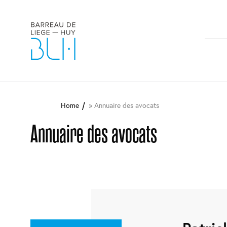
M
n
Aller
au
Home
Annuaire des avocats
contenu
principal
Annuaire des avocats