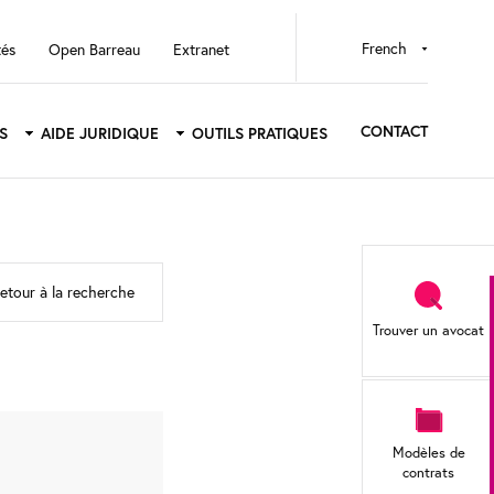
Select
tés
Open Barreau
Extranet
your
language
CONTACT
S
AIDE JURIDIQUE
OUTILS PRATIQUES
Sidebar
etour à la recherche
menu
Trouver un avocat
Modèles de
contrats