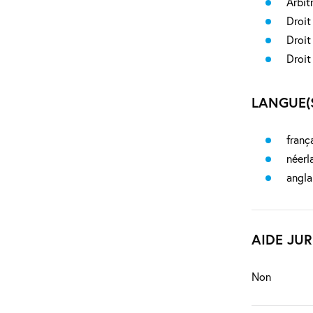
Arbit
Droit
Droit
Droit
LANGUE(S
franç
néerl
angla
AIDE JUR
Non