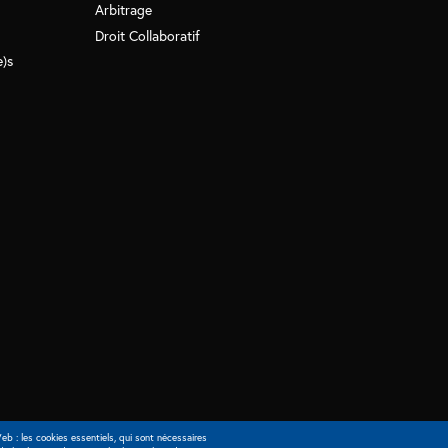
Arbitrage
Droit Collaboratif
e)s
eb : les cookies essentiels, qui sont nécessaires