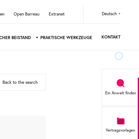
Select
ten
Open Barreau
Extranet
your
language
KONTAKT
SCHER BEISTAND
PRAKTISCHE WERKZEUGE
Sidebar
Back to the search
menu
Ein Anwalt finden
Vertragsvorlagen