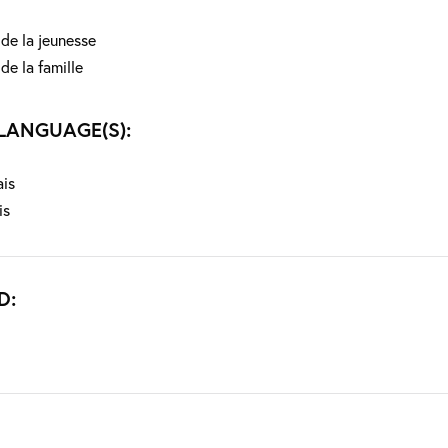
 de la jeunesse
 de la famille
LANGUAGE(S):
ais
is
D: