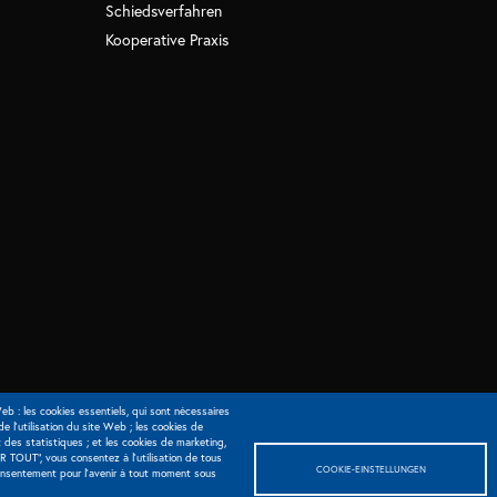
Schiedsverfahren
Kooperative Praxis
eb : les cookies essentiels, qui sont nécessaires
 de l'utilisation du site Web ; les cookies de
 des statistiques ; et les cookies de marketing,
R TOUT", vous consentez à l'utilisation de tous
COOKIE-EINSTELLUNGEN
consentement pour l'avenir à tout moment sous