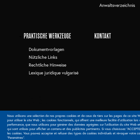
Anwaltsverzeichnis
PRAKTISCHE WERKZEUGE
KONTAKT
Dokumentvorlagen
Nützliche Links
Rechtliche Hinweise
Lexique juridique vulgarisé
Cookies UI
Nous utilisons une sélection de nos propres cookies et de ceux de tiers sur les pages de ce site W
pour utiliser le site Web ; les cookies fonctionnels, qui offrent une meilleure facilité d'utilisation lors
performance, que nous utilisons pour générer des données agrégées sur l'utilisation du site Web et
qui sont utilisés pour afficher un contenu et des publicités pertinents. Si vous choisissez "ACCEPTE
les cookies. Vous pouvez accepter et refuser des types de cookies individuels et révoquer votre 
"Paramètres".