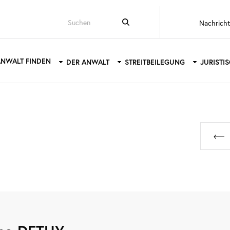
Top
Nachrich
menu
ANWALT FINDEN
DER ANWALT
STREITBEILEGUNG
JURISTI
tion