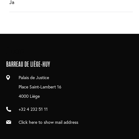
Ja
Main
Cookies UI
navigation
BARREAU DE LIÈGE-HUY
Palais de Justice
Place Saint-Lambert 16
4000 Liège
+32 4 232 51 11
Click here to show mail address